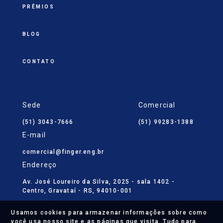
PRÊMIOS
BLOG
CONTATO
Sede
Comercial
(51) 3043-7666
(51) 99283-1388
E-mail
comercial@finger.eng.br
Endereço
Av. José Loureiro da Silva, 2025 - sala 1402 -
Centro, Gravataí - RS, 94010-001
Usamos cookies para armazenar informações sobre como
você usa nosso site e as páginas que visita. Tudo para