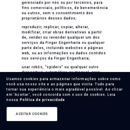
gerenciado por nós ou por terceiros, para
fins comerciais, políticos, de benemerência
ou outros, sem o consentimento dos
proprietários desses dados;
reproduzir, replicar, copiar, alterar,
modificar, criar obras derivativas a partir
de, vender ou revender qualquer um dos
serviços da Finger Engenharia ou qualquer
parte deles, incluindo websites e páginas
web, ou as informações ou dados contidos
nos serviços da Finger Engenharia;
usar robôs, “spiders” ou qualquer outro
dispositivo, automático ou manual, para
monitorar ou copiar qualquer conteúdo do
Usamos cookies para armazenar informações sobre como
serviço da Finger Engenharia;
você usa nosso site e as páginas que visita. Tudo para
tornar sua experiência o mais agradável possível. Ao clicar
transmitir conteúdo que não pertence ao
em 'Aceitar', você concorda com o uso de cookies. Leia
Usuário ou que ele não tenha direito de
nossa
Política de privacidade
publicar ou distribuir, seja sob lei ou
contrato;
ACEITAR COOKIES
acessar o Site sem autorização, por meio
de práticas de “hacking”, “password
mining” ou qualquer outro meio fraudulento