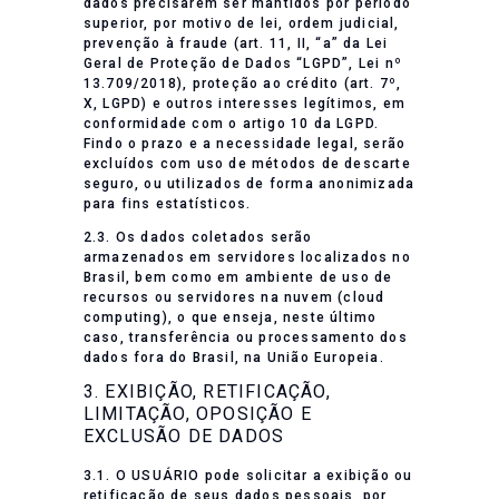
dados precisarem ser mantidos por período
superior, por motivo de lei, ordem judicial,
prevenção à fraude (art. 11, II, “a” da Lei
Geral de Proteção de Dados “LGPD”, Lei nº
13.709/2018), proteção ao crédito (art. 7º,
X, LGPD) e outros interesses legítimos, em
conformidade com o artigo 10 da LGPD.
Findo o prazo e a necessidade legal, serão
excluídos com uso de métodos de descarte
seguro, ou utilizados de forma anonimizada
para fins estatísticos.
2.3. Os dados coletados serão
armazenados em servidores localizados no
Brasil, bem como em ambiente de uso de
recursos ou servidores na nuvem (cloud
computing), o que enseja, neste último
caso, transferência ou processamento dos
dados fora do Brasil, na União Europeia.
3. EXIBIÇÃO, RETIFICAÇÃO,
LIMITAÇÃO, OPOSIÇÃO E
EXCLUSÃO DE DADOS
3.1. O USUÁRIO pode solicitar a exibição ou
retificação de seus dados pessoais, por